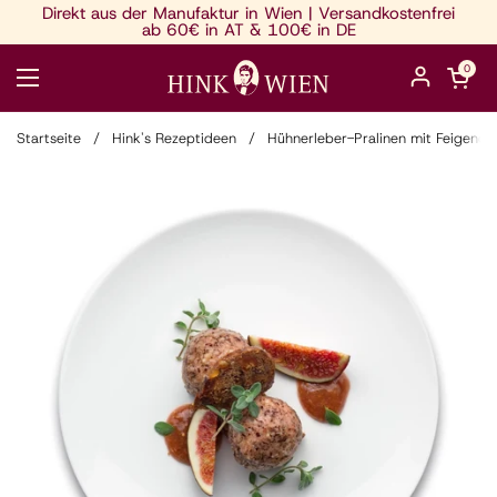
Zum Inhalt springen
Direkt aus der Manufaktur in Wien | Versandkostenfrei
ab 60€ in AT & 100€ in DE
Warenkorb ö
0
Menü öffnen
Startseite
/
Hink's Rezeptideen
/
Hühnerleber-Pralinen mit Feigencou