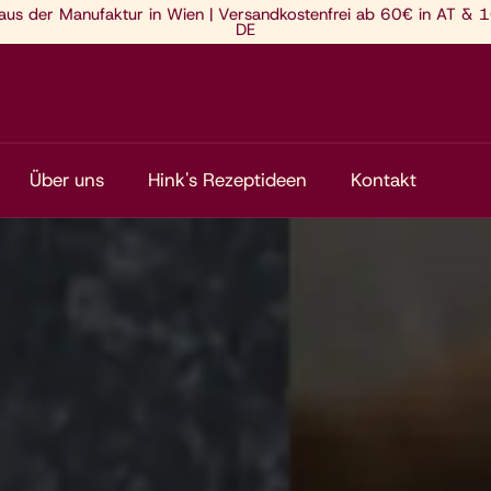
 aus der Manufaktur in Wien | Versandkostenfrei ab 60€ in AT & 
DE
Über uns
Hink's Rezeptideen
Kontakt