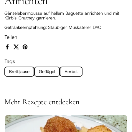
Anrichten
Gänselebermousse auf hellem Baguette anrichten und mit
Kürbis-Chutney garnieren.
Getränkeempfehlung:
Staubiger Muskateller DAC
Teilen
Facebook
X (Twitter)
Pinterest
Tags
Brettljause
Geflügel
Herbst
Mehr Rezepte entdecken