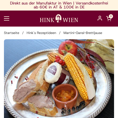
Zum Inhalt springen
Direkt aus der Manufaktur in Wien | Versandkostenfrei
ab 60€ in AT & 100€ in DE
Warenkorb ö
0
Menü öffnen
Startseite
/
Hink's Rezeptideen
/
Martini-Gansl-Brettljause