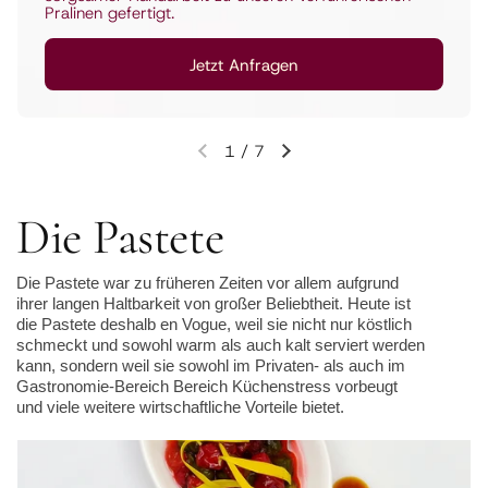
von Hink eine kulinarische Entdeckung.
Jetzt Anfragen
2
/
7
Vorherige Folie
Nächste Folie
Die Pastete
Die Pastete war zu früheren Zeiten vor allem aufgrund
ihrer langen Haltbarkeit von großer Beliebtheit. Heute ist
die Pastete deshalb en Vogue, weil sie nicht nur köstlich
schmeckt und sowohl warm als auch kalt serviert werden
kann, sondern weil sie sowohl im Privaten- als auch im
Gastronomie-Bereich Bereich Küchenstress vorbeugt
und viele weitere wirtschaftliche Vorteile bietet.